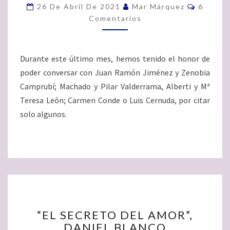
Comenta
26 De Abril De 2021
Mar Márquez
6
LA
Comentarios
DISTANCIA”
Durante este último mes, hemos tenido el honor de
poder conversar con Juan Ramón Jiménez y Zenobia
Camprubí; Machado y Pilar Valderrama, Alberti y Mª
Teresa León; Carmen Conde o Luis Cernuda, por citar
solo algunos.
“EL
“EL SECRETO DEL AMOR”,
SECRETO
DANIEL BLANCO
DEL