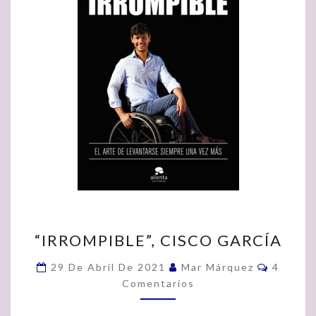
“IRROMPIBLE”,
“IRROMPIBLE”, CISCO GARCÍA
CISCO
GARCÍA
Comenta
29 De Abril De 2021
Mar Márquez
4
Comentarios