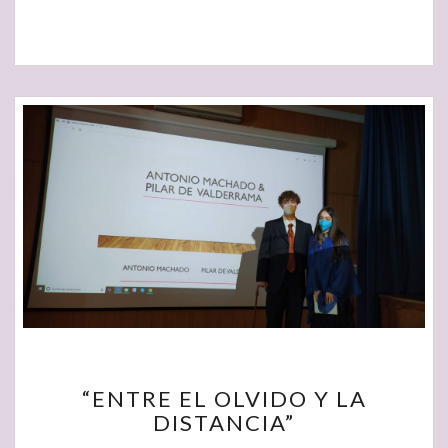
“ENTRE
“ENTRE EL OLVIDO Y LA
EL
DISTANCIA”
OLVIDO
Y