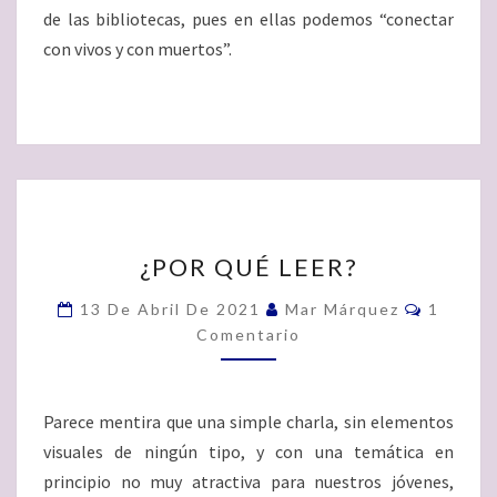
de las bibliotecas, pues en ellas podemos “conectar
con vivos y con muertos”.
¿POR
¿POR QUÉ LEER?
QUÉ
LEER?
Comenta
13 De Abril De 2021
Mar Márquez
1
Comentario
Parece mentira que una simple charla, sin elementos
visuales de ningún tipo, y con una temática en
principio no muy atractiva para nuestros jóvenes,