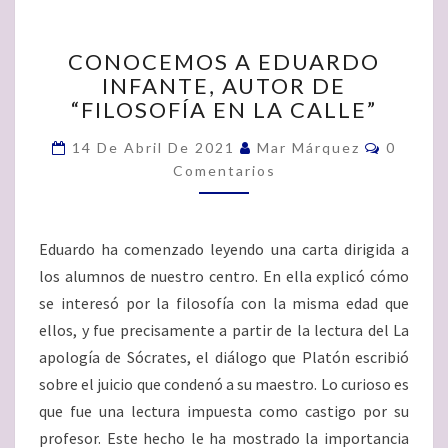
CONOCEMOS
CONOCEMOS A EDUARDO
A
INFANTE, AUTOR DE
EDUARDO
“FILOSOFÍA EN LA CALLE”
INFANTE,
AUTOR
Comenta
14 De Abril De 2021
Mar Márquez
0
DE
Comentarios
“FILOSOFÍA
EN
LA
CALLE”
Eduardo ha comenzado leyendo una carta dirigida a
los alumnos de nuestro centro. En ella explicó cómo
se interesó por la filosofía con la misma edad que
ellos, y fue precisamente a partir de la lectura del La
apología de Sócrates, el diálogo que Platón escribió
sobre el juicio que condenó a su maestro. Lo curioso es
que fue una lectura impuesta como castigo por su
profesor. Este hecho le ha mostrado la importancia