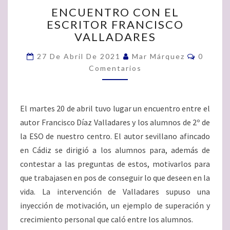
ENCUENTRO
ENCUENTRO CON EL
CON
ESCRITOR FRANCISCO
EL
VALLADARES
ESCRITOR
FRANCISCO
Comenta
27 De Abril De 2021
Mar Márquez
0
VALLADARES
Comentarios
El martes 20 de abril tuvo lugar un encuentro entre el
autor Francisco Díaz Valladares y los alumnos de 2º de
la ESO de nuestro centro. El autor sevillano afincado
en Cádiz se dirigió a los alumnos para, además de
contestar a las preguntas de estos, motivarlos para
que trabajasen en pos de conseguir lo que deseen en la
vida. La intervención de Valladares supuso una
inyección de motivación, un ejemplo de superación y
crecimiento personal que caló entre los alumnos.