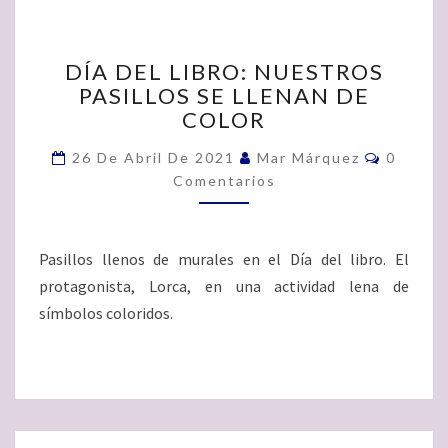
DÍA
DÍA DEL LIBRO: NUESTROS
DEL
PASILLOS SE LLENAN DE
LIBRO:
COLOR
NUESTROS
PASILLOS
Comenta
26 De Abril De 2021
Mar Márquez
0
SE
Comentarios
LLENAN
DE
COLOR
Pasillos llenos de murales en el Día del libro. El
protagonista, Lorca, en una actividad lena de
símbolos coloridos.