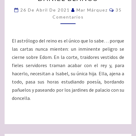
AMOR”,
Comenta
26 De Abril De 2021
Mar Márquez
35
DANIEL
Comentarios
BLANCO
El astrólogo del reino es el único que lo sabe… porque
las cartas nunca mienten: un inminente peligro se
cierne sobre Edom. En la corte, traidores vestidos de
fieles servidores traman acabar con el rey y, para
hacerlo, necesitan a Isabel, su única hija. Ella, ajena a
todo, pasa sus horas estudiando poesía, bordando
pañuelos y paseando por los jardines de palacio con su
doncella.