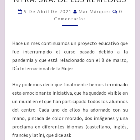
COEDUCACIÓN
Comenta
9 De Abril De 2021
Mar Márquez
0
EN
Comentarios
EL
IES
NTRA.
SRA.
Hace un mes continuamos un proyecto educativo que
DE
fue interrumpido el curso pasado debido a la
LOS
pandemia y que está relacionado con el 8 de marzo,
REMEDIOS
Día Internacional de la Mujer.
Hoy podemos decir que finalmente hemos terminado
esta emocionante iniciativa, que ha quedado visible en
un mural en el que han participado todos los alumnos
del centro. Cada uno de ellos ha adornado con su
mano, pintada de color morado, dos imágenes y una
proclama en diferentes idiomas (castellano, inglés,
francés y latín), que dice así: