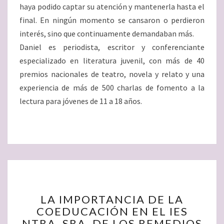
haya podido captar su atención y mantenerla hasta el
final. En ningún momento se cansaron o perdieron
interés, sino que continuamente demandaban más.
Daniel es periodista, escritor y conferenciante
especializado en literatura juvenil, con más de 40
premios nacionales de teatro, novela y relato y una
experiencia de más de 500 charlas de fomento a la
lectura para jóvenes de 11 a 18 años.
LA
LA IMPORTANCIA DE LA
IMPORTANCIA
COEDUCACIÓN EN EL IES
DE
NTRA. SRA. DE LOS REMEDIOS
LA