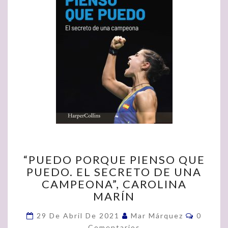
“PUEDO
“PUEDO PORQUE PIENSO QUE
PORQUE
PUEDO. EL SECRETO DE UNA
PIENSO
CAMPEONA”, CAROLINA
QUE
PUEDO.
MARÍN
EL
Comenta
SECRETO
29 De Abril De 2021
Mar Márquez
0
DE
Comentarios