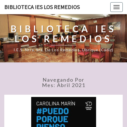
BIBLIOTECA IES LOS REMEDIOS
Togg
navig
BIBLIOTECA IES
LOS REMEDIOS
I.E.S. Ntra. Sra. De Los Remedios, Ubrique (Cádiz)
Navegando Por
Mes:
Abril 2021